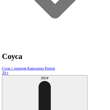
Соуса
Соль с перцем Каролина Рипер
20 г
350 ₽