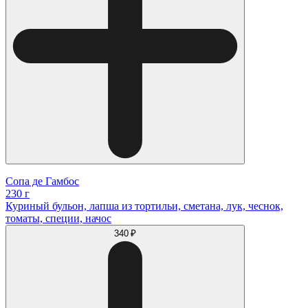
Сопа де Гамбос
230 г
Куриный бульон, лапша из тортильи, сметана, лук, чеснок,
томаты, специи, начос
340 ₽