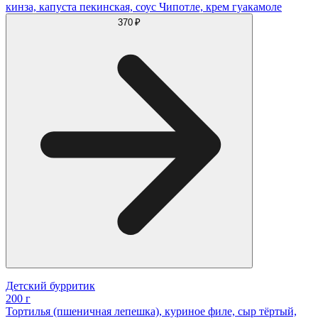
кинза, капуста пекинская, соус Чипотле, крем гуакамоле
370 ₽
Детский бурритик
200 г
Тортилья (пшеничная лепешка), куриное филе, сыр тёртый,