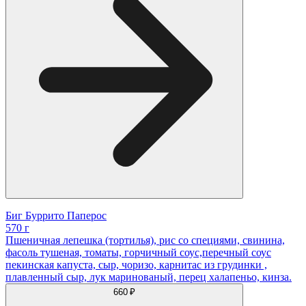
Биг Буррито Паперос
570 г
Пшеничная лепешка (тортилья), рис со специями, свинина,
фасоль тушеная, томаты, горчичный соус,перечный соус
пекинская капуста, сыр, чоризо, карнитас из грудинки ,
плавленный сыр, лук маринованый, перец халапеньо, кинза.
660 ₽