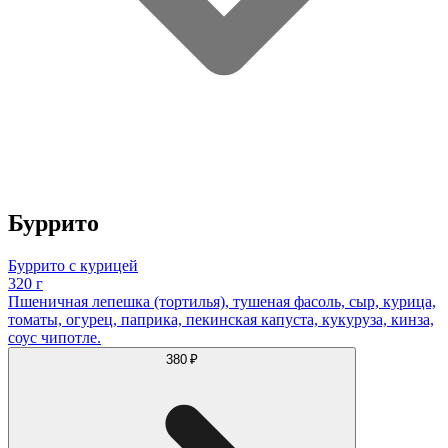
Буррито
Буррито с курицей
320 г
Пшеничная лепешка (тортилья), тушеная фасоль, сыр, курица,
томаты, огурец, паприка, пекинская капуста, кукуруза, кинза,
соус чипотле.
380 ₽