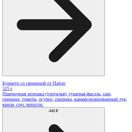
Буррито со свининой от Пабло
325 г
Пшеничная лепешка (тортилья), тушеная фасоль, сыр,
свинина, томаты, огурец, паприка, карамелизированный лук,
кинза, соус чипотле.
440 ₽