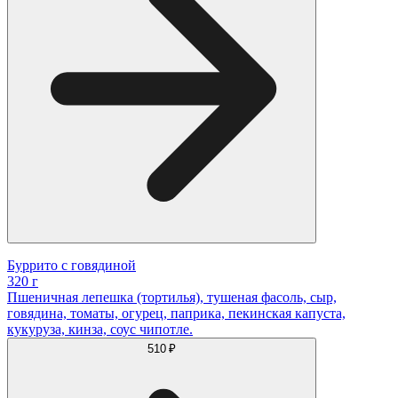
Буррито с говядиной
320 г
Пшеничная лепешка (тортилья), тушеная фасоль, сыр,
говядина, томаты, огурец, паприка, пекинская капуста,
кукуруза, кинза, соус чипотле.
510 ₽