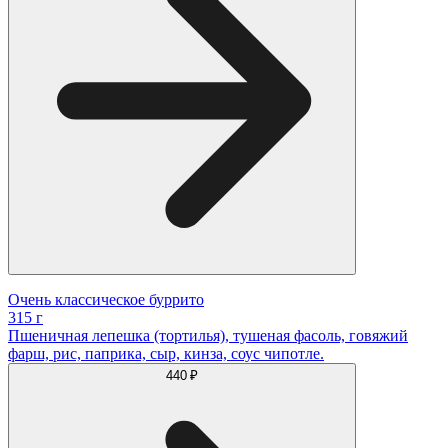
Очень классическое буррито
315 г
Пшеничная лепешка (тортилья), тушеная фасоль, говяжий
фарш, рис, паприка, сыр, кинза, соус чипотле.
440 ₽