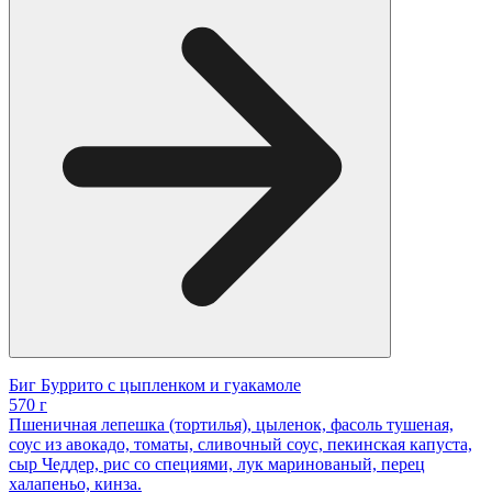
Биг Буррито с цыпленком и гуакамоле
570 г
Пшеничная лепешка (тортилья), цыленок, фасоль тушеная,
соус из авокадо, томаты, сливочный соус, пекинская капуста,
сыр Чеддер, рис со специями, лук маринованый, перец
халапеньо, кинза.