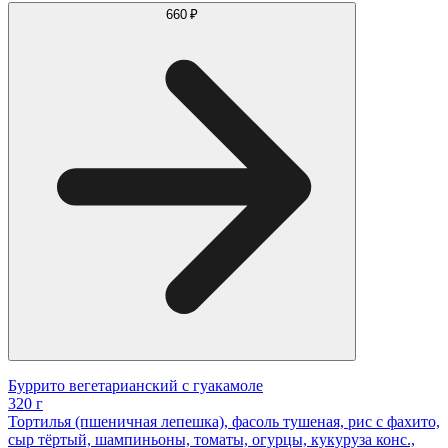
660 ₽
Буррито вегетарианский с гуакамоле
320 г
Тортилья (пшеничная лепешка), фасоль тушеная, рис с фахито,
сыр тёртый, шампиньоны, томаты, огурцы, кукуруза конс.,