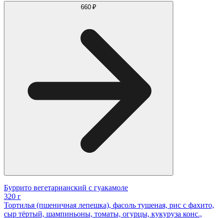
660 ₽
Буррито вегетарианский с гуакамоле
320 г
Тортилья (пшеничная лепешка), фасоль тушеная, рис с фахито,
сыр тёртый, шампиньоны, томаты, огурцы, кукуруза конс.,