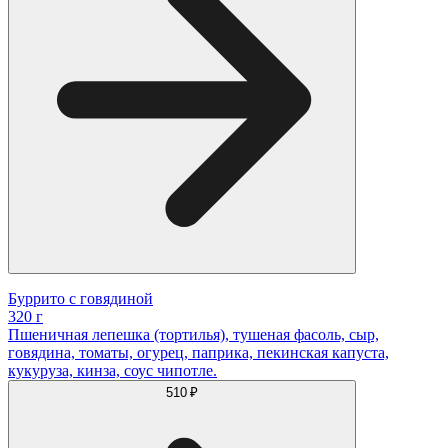
Буррито с говядиной
320 г
Пшеничная лепешка (тортилья), тушеная фасоль, сыр,
говядина, томаты, огурец, паприка, пекинская капуста,
кукуруза, кинза, соус чипотле.
510 ₽