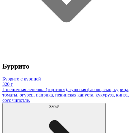
Буррито
Буррито с курицей
320 г
Пшеничная лепешка (тортилья), тушеная фасоль, сыр, курица,
томаты, огурец, паприка, пекинская капуста, кукуруза, кинза,
соус чипотле.
380 ₽