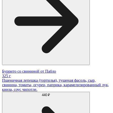
Буррито со свининой от Пабло
325 г
Пшеничная лепешка (тортилья), тушеная фасоль, сыр,
свинина, томаты, огурец, паприка, карамелизированный лук,
кинза, соус чипотле.
440 ₽