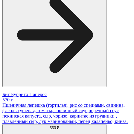
Биг Буррито Паперос
570 г
Пшеничная лепешка (тортилья), рис со специями, свинина,
фасоль тушеная, томаты, горчичный соус,перечный соус
пекинская капуста, сыр, чоризо, карнитас из грудинки ,
плавленный сыр, лук маринованый, перец халапеньо, кинза.
660 ₽