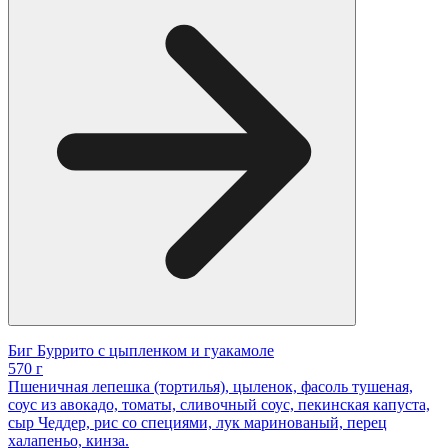
Биг Буррито с цыпленком и гуакамоле
570 г
Пшеничная лепешка (тортилья), цыленок, фасоль тушеная,
соус из авокадо, томаты, сливочный соус, пекинская капуста,
сыр Чеддер, рис со специями, лук маринованый, перец
халапеньо, кинза.