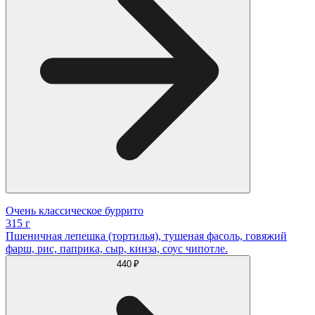
Очень классическое буррито
315 г
Пшеничная лепешка (тортилья), тушеная фасоль, говяжий
фарш, рис, паприка, сыр, кинза, соус чипотле.
440 ₽