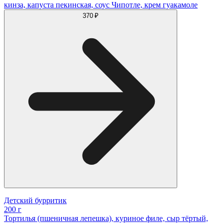
кинза, капуста пекинская, соус Чипотле, крем гуакамоле
370 ₽
Детский бурритик
200 г
Тортилья (пшеничная лепешка), куриное филе, сыр тёртый,