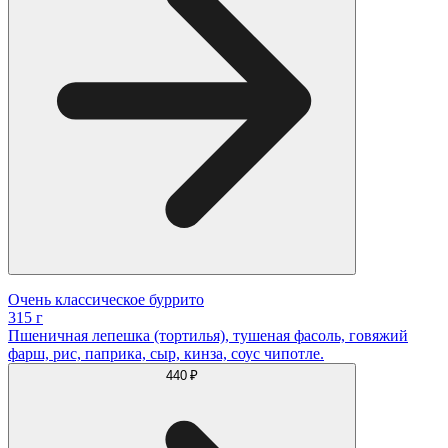
Очень классическое буррито
315 г
Пшеничная лепешка (тортилья), тушеная фасоль, говяжий
фарш, рис, паприка, сыр, кинза, соус чипотле.
440 ₽