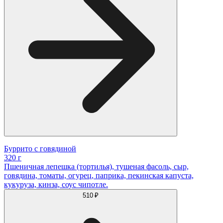
Буррито с говядиной
320 г
Пшеничная лепешка (тортилья), тушеная фасоль, сыр,
говядина, томаты, огурец, паприка, пекинская капуста,
кукуруза, кинза, соус чипотле.
510 ₽