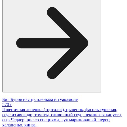
Биг Буррито с цыпленком и гуакамоле
570 г
Пшеничная лепешка (тортилья), цыленок, фасоль тушеная,
соус из авокадо, томаты, сливочный соус, пекинская капуста,
сыр Чеддер, рис со специями, лук маринованый, перец
халапеньо, кинза.