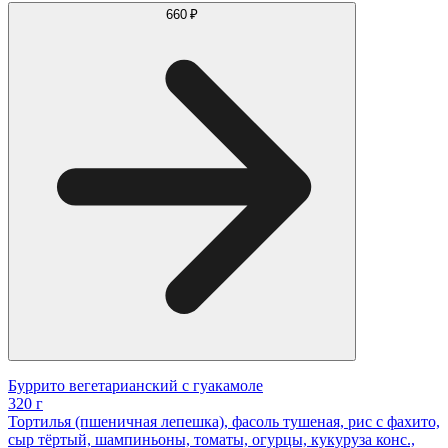
660 ₽
Буррито вегетарианский с гуакамоле
320 г
Тортилья (пшеничная лепешка), фасоль тушеная, рис с фахито,
сыр тёртый, шампиньоны, томаты, огурцы, кукуруза конс.,