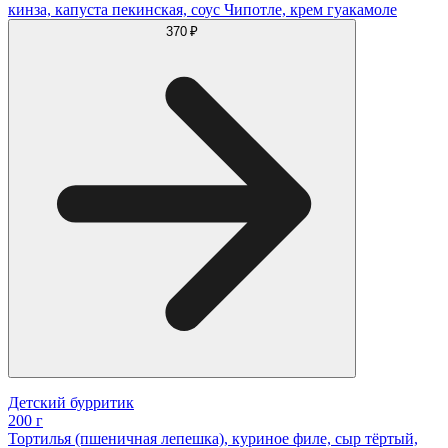
кинза, капуста пекинская, соус Чипотле, крем гуакамоле
370 ₽
Детский бурритик
200 г
Тортилья (пшеничная лепешка), куриное филе, сыр тёртый,