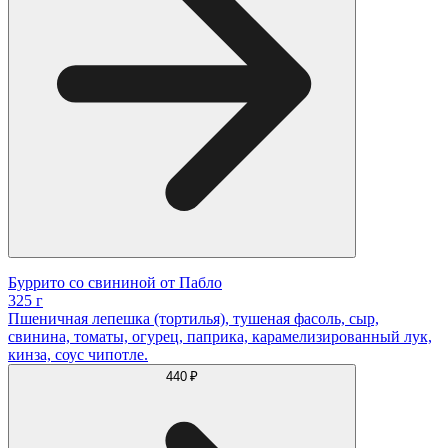
Буррито со свининой от Пабло
325 г
Пшеничная лепешка (тортилья), тушеная фасоль, сыр,
свинина, томаты, огурец, паприка, карамелизированный лук,
кинза, соус чипотле.
440 ₽