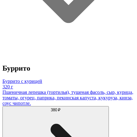
Буррито
Буррито с курицей
320 г
Пшеничная лепешка (тортилья), тушеная фасоль, сыр, курица,
томаты, огурец, паприка, пекинская капуста, кукуруза, кинза,
соус чипотле.
380 ₽