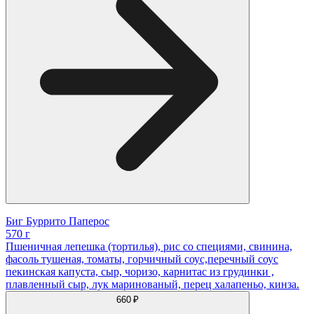
Биг Буррито Паперос
570 г
Пшеничная лепешка (тортилья), рис со специями, свинина,
фасоль тушеная, томаты, горчичный соус,перечный соус
пекинская капуста, сыр, чоризо, карнитас из грудинки ,
плавленный сыр, лук маринованый, перец халапеньо, кинза.
660 ₽