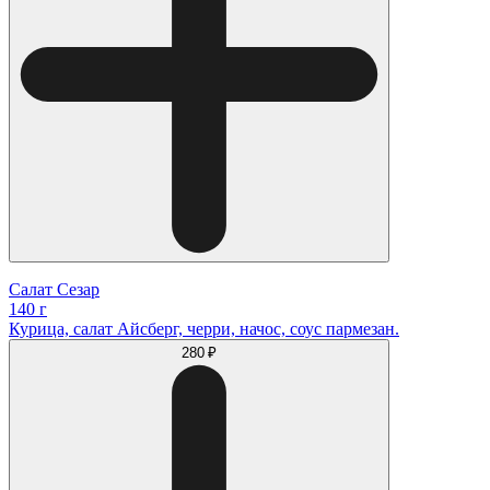
Салат Сезар
140 г
Курица, салат Айсберг, черри, начос, соус пармезан.
280 ₽