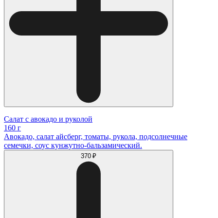
Салат с авокадо и руколой
160 г
Авокадо, салат айсберг, томаты, рукола, подсолнечные
семечки, соус кунжутно-бальзамический.
370 ₽