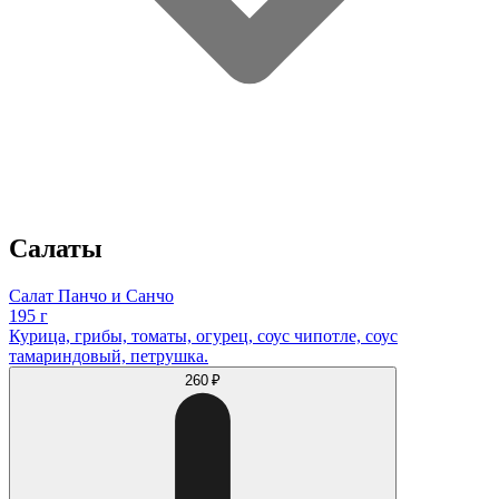
Салаты
Салат Панчо и Санчо
195 г
Курица, грибы, томаты, огурец, соус чипотле, соус
тамариндовый, петрушка.
260 ₽