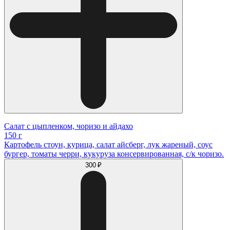
Салат с цыпленком, чоризо и айдахо
150 г
Картофель стоун, курица, салат айсберг, лук жареный, соус
бургер, томаты черри, кукуруза консервированная, с/к чоризо.
300 ₽