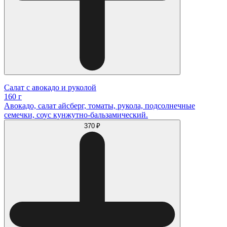
Салат с авокадо и руколой
160 г
Авокадо, салат айсберг, томаты, рукола, подсолнечные
семечки, соус кунжутно-бальзамический.
370 ₽