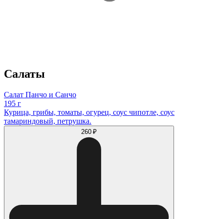
Салаты
Салат Панчо и Санчо
195 г
Курица, грибы, томаты, огурец, соус чипотле, соус
тамариндовый, петрушка.
260 ₽