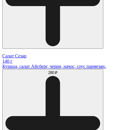
Салат Сезар
140 г
Курица, салат Айсберг, черри, начос, соус пармезан.
280 ₽