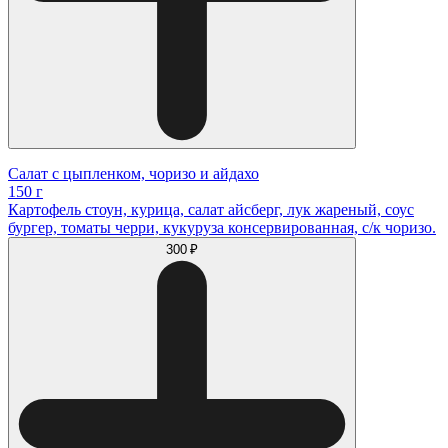
Салат с цыпленком, чоризо и айдахо
150 г
Картофель стоун, курица, салат айсберг, лук жареный, соус
бургер, томаты черри, кукуруза консервированная, с/к чоризо.
300 ₽