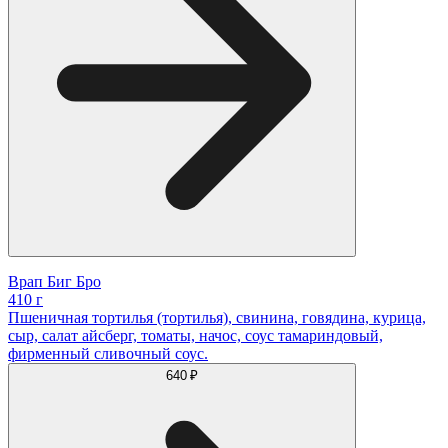
Врап Биг Бро
410 г
Пшеничная тортилья (тортилья), свинина, говядина, курица,
сыр, салат айсберг, томаты, начос, соус тамариндовый,
фирменный сливочный соус.
640 ₽