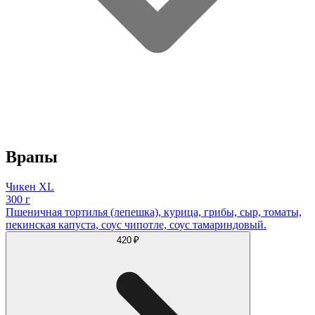
Врапы
Чикен XL
300 г
Пшеничная тортилья (лепешка), курица, грибы, сыр, томаты,
пекинская капуста, соус чипотле, соус тамариндовый.
420 ₽