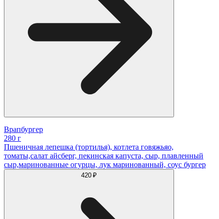
Врапбургер
280 г
Пшеничная лепешка (тортилья), котлета говяжьяо,
томаты,салат айсберг, пекинская капуста, сыр, плавленный
сыр,маринованные огурцы, лук маринованный, соус бургер
420 ₽