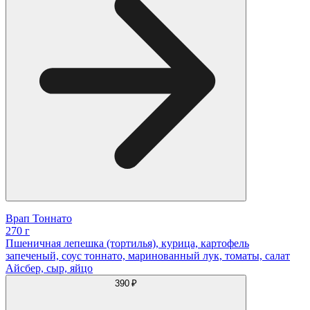
Врап Тоннато
270 г
Пшеничная лепешка (тортилья), курица, картофель
запеченый, соус тоннато, маринованный лук, томаты, салат
Айсбер, сыр, яйцо
390 ₽