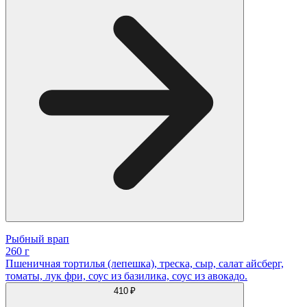
Рыбный врап
260 г
Пшеничная тортилья (лепешка), треска, сыр, салат айсберг,
томаты, лук фри, соус из базилика, соус из авокадо.
410 ₽