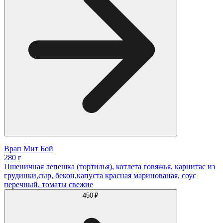
Врап Мит Бой
280 г
Пшеничная лепешка (тортилья), котлета говяжья, карнитас из
грудинки,сыр, бекон,капуста красная маринованая, соус
перечный, томаты свежие
450 ₽