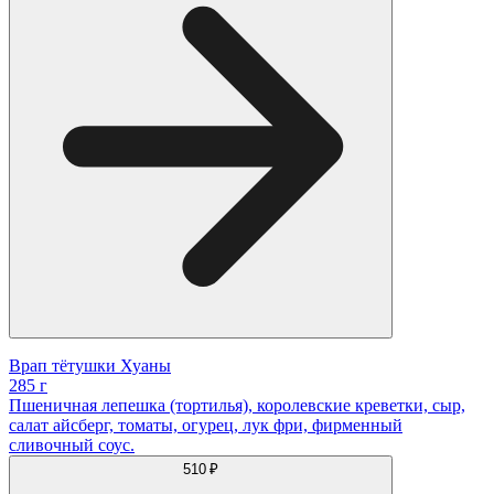
Врап тётушки Хуаны
285 г
Пшеничная лепешка (тортилья), королевские креветки, сыр,
салат айсберг, томаты, огурец, лук фри, фирменный
сливочный соус.
510 ₽