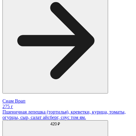
Сиам Врап
275 г
Пшеничная лепешка (тортилья), креветки, курица, томаты,
огурцы, сыр, салат айсберг, соус том ям.
420 ₽