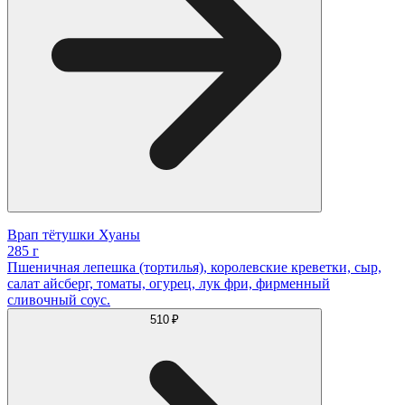
Врап тётушки Хуаны
285 г
Пшеничная лепешка (тортилья), королевские креветки, сыр,
салат айсберг, томаты, огурец, лук фри, фирменный
сливочный соус.
510 ₽