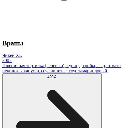
Врапы
Чикен XL
300 г
Пшеничная тортилья (лепешка), курица, грибы, сыр, томаты,
пекинская капуста, соус чипотле, соус тамариндовый.
420 ₽