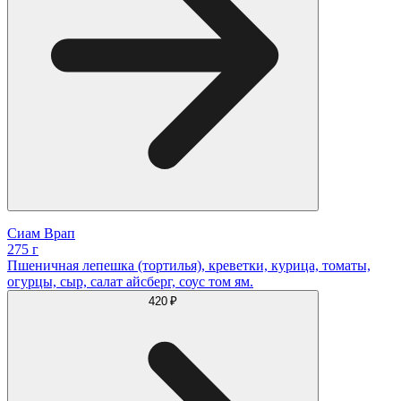
Сиам Врап
275 г
Пшеничная лепешка (тортилья), креветки, курица, томаты,
огурцы, сыр, салат айсберг, соус том ям.
420 ₽