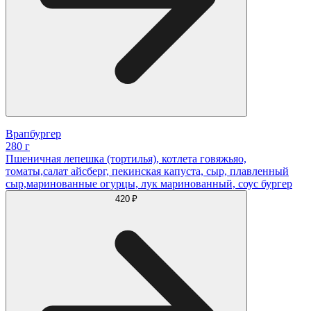
Врапбургер
280 г
Пшеничная лепешка (тортилья), котлета говяжьяо,
томаты,салат айсберг, пекинская капуста, сыр, плавленный
сыр,маринованные огурцы, лук маринованный, соус бургер
420 ₽