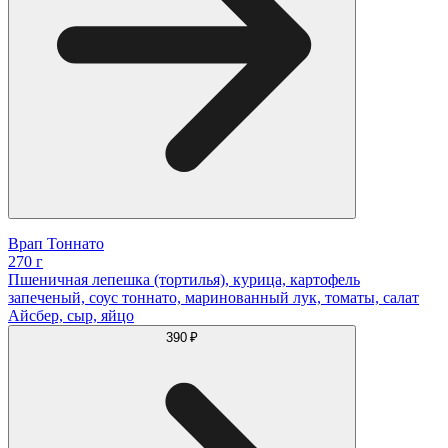
Врап Тоннато
270 г
Пшеничная лепешка (тортилья), курица, картофель
запеченый, соус тоннато, маринованный лук, томаты, салат
Айсбер, сыр, яйцо
390 ₽