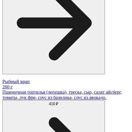
Рыбный врап
260 г
Пшеничная тортилья (лепешка), треска, сыр, салат айсберг,
томаты, лук фри, соус из базилика, соус из авокадо.
410 ₽