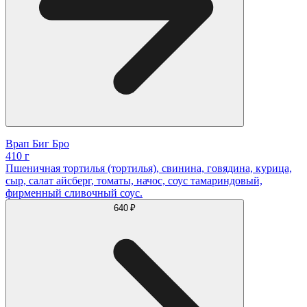
Врап Биг Бро
410 г
Пшеничная тортилья (тортилья), свинина, говядина, курица,
сыр, салат айсберг, томаты, начос, соус тамариндовый,
фирменный сливочный соус.
640 ₽