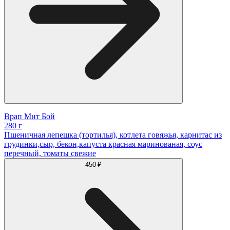
Врап Мит Бой
280 г
Пшеничная лепешка (тортилья), котлета говяжья, карнитас из
грудинки,сыр, бекон,капуста красная маринованая, соус
перечный, томаты свежие
450 ₽